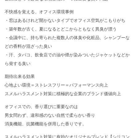
不快感を覚える、オフィス環境事例
・窓はあるけれど開かないタイプでオフィス空気がこもりがち
・築年数が古く、夏になるとどこからともなく異臭が漂う
・会議中に、持ち寄られた複数人の体臭や化粧品、シャンプーな
どの香料が混ざった臭い
・汗、タバコ、飲食店での油や煙が染みついたジャケットなどか
ら発する臭い
期待出来る効果
心地よい環境＝ストレスフリー＝パフォーマンス向上
スメルハラスメント対策に積極的な企業のブランド価値向上
オフィスでの、香り選びに重要なのは
男女問わず、違和感のない自然で柔らかい香り
消臭機能、抗菌機能を併用した香りです。
スメルハラスメント対策に有効なオリジナルブレンド【シリコン