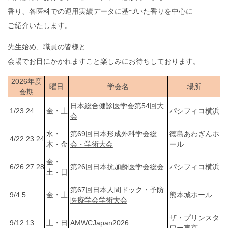
香り、各医科での運用実績データに基づいた香りを中心に
ご紹介いたします。
先生始め、職員の皆様と
会場でお目にかかれますこと楽しみにお待ちしております。
2026年度
曜日
学会名
場所
会期
日本総合健診医学会第54回大
1/23.24
金・土
パシフィコ横浜
会
水・
第69回日本形成外科学会総
徳島あわぎんホ
4/22.23.24
木・金
会・学術大会
ール
金・
6/26.27.28
第26回日本抗加齢医学会総会
パシフィコ横浜
土・日
第67回日本人間ドック・予防
9/4.5
金・土
熊本城ホール
医療学会学術大会
ザ・プリンスタ
9/12.13
土・日
AMWCJapan2026